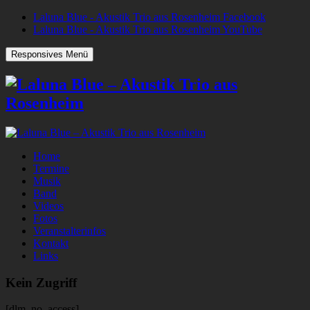
Laluna Blue - Akustik Trio aus Rosenheim Facebook
Laluna Blue - Akustik Trio aus Rosenheim YouTube
Responsives Menü
Home
Termine
Musik
Band
Videos
Fotos
Veranstalterinfos
Kontakt
Links
Kein Zugriff
[dlm_no_access]