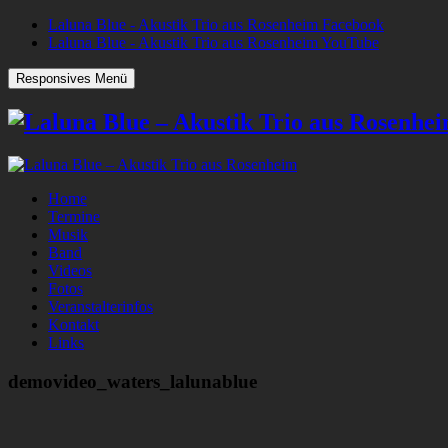
Laluna Blue - Akustik Trio aus Rosenheim Facebook
Laluna Blue - Akustik Trio aus Rosenheim YouTube
Responsives Menü
Home
Termine
Musik
Band
Videos
Fotos
Veranstalterinfos
Kontakt
Links
demovideo_waters_lalunablue