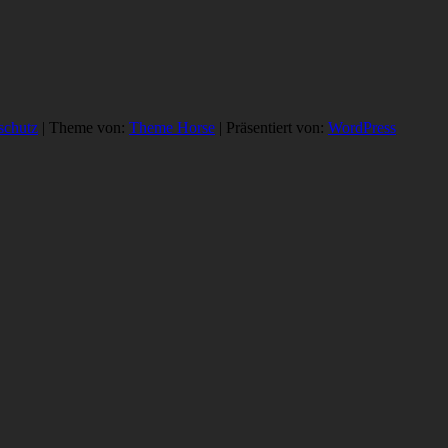
schutz
| Theme von:
Theme Horse
| Präsentiert von:
WordPress